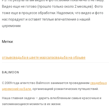
PS: По результатам видео и фотосъемки пока ничего не пишу.
Видео еще не готово (прошло только около 2 месяцев). Фото
тоже еще в процессе обработки. Надеемся, что видео и фото
нас порадуют и оставят теплые впечатления о нашей
церемонии.
Метки:
отзыв
свадьба в цвете марсала
свадьба на обрыве
BALIMOON
С 2009 года агентство Balimoon занимается проведением
свадебных
церемоний на Бали
, организацией романтических путешествий.
Наша главная задача — дарить влюбленным самые красочные и
запоминающиеся моменты в их жизни.