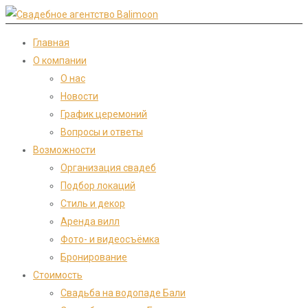
Главная
О компании
О нас
Новости
График церемоний
Вопросы и ответы
Возможности
Организация свадеб
Подбор локаций
Стиль и декор
Аренда вилл
Фото- и видеосъёмка
Бронирование
Стоимость
Свадьба на водопаде Бали