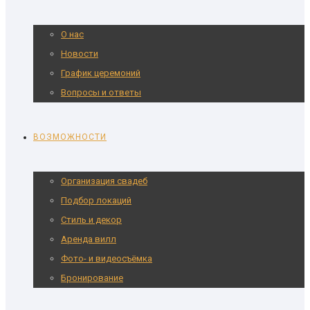
О нас
Новости
График церемоний
Вопросы и ответы
ВОЗМОЖНОСТИ
Организация свадеб
Подбор локаций
Стиль и декор
Аренда вилл
Фото- и видеосъёмка
Бронирование