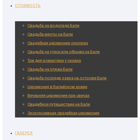
СТОИМОСТЬ
Свадьба на водопаде Бали
Свадьба мечты на Бали
Cвадебная церемония сюрприз
Свадьба на утесе или обрыве на Бали
Три дня романтики у океана
Свадьба на пляже Бали
Свадьба посреди озера на острове Бали
Церемония в Балийском храме
Вечерняя церемония при свечах
Свадебное путешествие на Бали
Эксклюзивная свадебная церемония
ГАЛЕРЕЯ