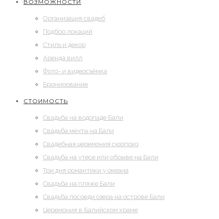
ВОЗМОЖНОСТИ
Организация свадеб
Подбор локаций
Стиль и декор
Аренда вилл
Фото- и видеосъёмка
Бронирование
СТОИМОСТЬ
Свадьба на водопаде Бали
Свадьба мечты на Бали
Cвадебная церемония сюрприз
Свадьба на утесе или обрыве на Бали
Три дня романтики у океана
Свадьба на пляже Бали
Свадьба посреди озера на острове Бали
Церемония в Балийском храме