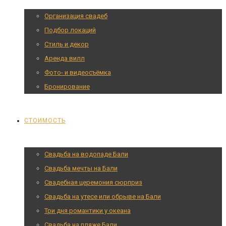
Организация свадеб
Подбор локаций
Стиль и декор
Аренда вилл
Фото- и видеосъёмка
Бронирование
СТОИМОСТЬ
Свадьба на водопаде Бали
Свадьба мечты на Бали
Cвадебная церемония сюрприз
Свадьба на утесе или обрыве на Бали
Три дня романтики у океана
Свадьба на пляже Бали