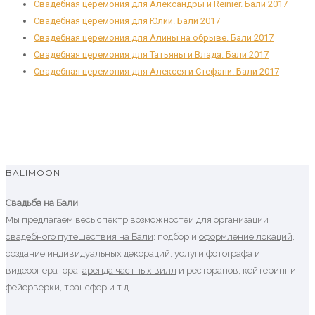
Свадебная церемония для Александры и Reinier. Бали 2017
Свадебная церемония для Юлии. Бали 2017
Свадебная церемония для Алины на обрыве. Бали 2017
Свадебная церемония для Татьяны и Влада. Бали 2017
Свадебная церемония для Алексея и Стефани. Бали 2017
BALIMOON
Свадьба на Бали
Мы предлагаем весь спектр возможностей для организации
свадебного путешествия на Бали
: подбор и
оформление локаций
,
создание индивидуальных декораций, услуги фотографа и
видеооператора,
аренда частных вилл
и ресторанов, кейтеринг и
фейерверки, трансфер и т.д.