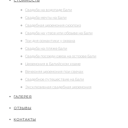
СТОИМОСТЬ
Свадьба на водопаде Бали
Свадьба мечты на Бали
Cвадебная церемония сюрприз
Свадьба на утесе или обрыве на Бали
Три дня романтики у океана
Свадьба на пляже Бали
Свадьба посреди озера на острове Бали
Церемония в Балийском храме
Вечерняя церемония при свечах
Свадебное путешествие на Бали
Эксклюзивная свадебная церемония
ГАЛЕРЕЯ
ОТЗЫВЫ
КОНТАКТЫ