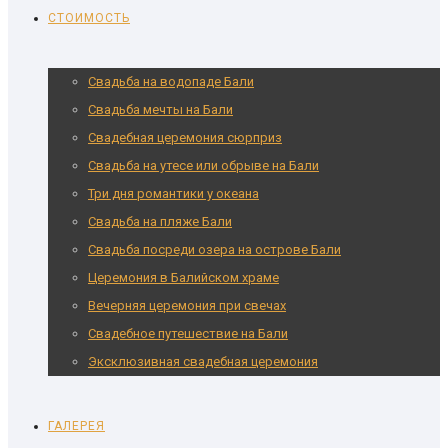
СТОИМОСТЬ
Свадьба на водопаде Бали
Свадьба мечты на Бали
Cвадебная церемония сюрприз
Свадьба на утесе или обрыве на Бали
Три дня романтики у океана
Свадьба на пляже Бали
Свадьба посреди озера на острове Бали
Церемония в Балийском храме
Вечерняя церемония при свечах
Свадебное путешествие на Бали
Эксклюзивная свадебная церемония
ГАЛЕРЕЯ