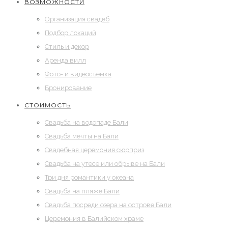
ВОЗМОЖНОСТИ
Организация свадеб
Подбор локаций
Стиль и декор
Аренда вилл
Фото- и видеосъёмка
Бронирование
СТОИМОСТЬ
Свадьба на водопаде Бали
Свадьба мечты на Бали
Cвадебная церемония сюрприз
Свадьба на утесе или обрыве на Бали
Три дня романтики у океана
Свадьба на пляже Бали
Свадьба посреди озера на острове Бали
Церемония в Балийском храме