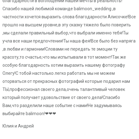
благодарности в воплощении нашей мечты в реальность!
Спасибо нашей любимой команде balimoon_wedding ,в
частности хочется выразить слова благодарности Алисочке!Все
прошло на высшем уровне,в эту сказку тяжело было поверить
,мы сделали правильный выбор,что выбрали именно тебя!Ты
учла все наши предпочтения!Ты наша фея!Все было без напряга
,в любви и гармонии!Словами не передать те эмоции ту
красоту,то счастье,что мы испытывали в тот момент!Так же
особую благодарность хотим выразить нашему фотографу
Олегу!С тобой настолько легко работать мы не можем
оторваться от прекрасных фотографий которые подарил нам
ТЫ,профессионал своего дела,очень талантливый человек
который получает удовольствие от своего дела!Спасибо
Вам,что разделили наше событие с нами!Не задумываясь
выбирайте balimoon!❤❤❤
Юлия и Андрей