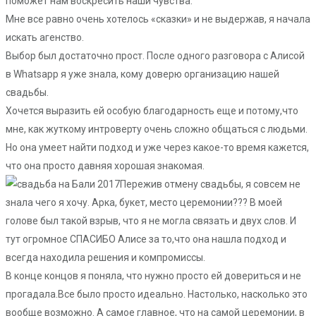
поможет нам воскресить наши чувства.
Мне все равно очень хотелось «сказки» и не выдержав, я начала
искать агенство.
Выбор был достаточно прост. После одного разговора с Алисой
в Whatsapp я уже знала, кому доверю организацию нашей
свадьбы.
Хочется выразить ей особую благодарность еще и потому,что
мне, как жуткому интроверту очень сложно общаться с людьми.
Но она умеет найти подход и уже через какое-то время кажется,
что она просто давняя хорошая знакомая.
Пережив отмену свадьбы, я совсем не
знала чего я хочу. Арка, букет, место церемонии??? В моей
голове был такой взрыв, что я не могла связать и двух слов. И
тут огромное СПАСИБО Алисе за то,что она нашла подход и
всегда находила решения и компромиссы.
В конце концов я поняла, что нужно просто ей довериться и не
прогадала.Все было просто идеально. Настолько, насколько это
вообще возможно. А самое главное, что на самой церемонии, в