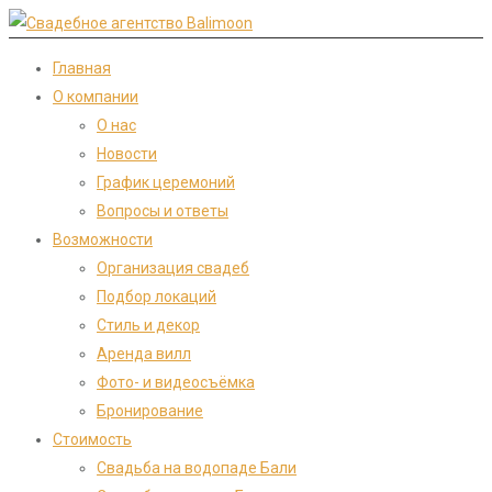
Главная
О компании
О нас
Новости
График церемоний
Вопросы и ответы
Возможности
Организация свадеб
Подбор локаций
Стиль и декор
Аренда вилл
Фото- и видеосъёмка
Бронирование
Стоимость
Свадьба на водопаде Бали