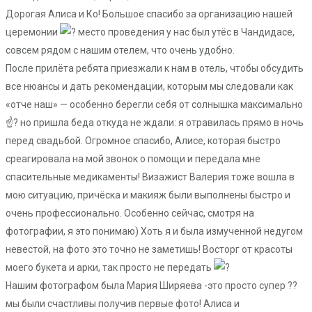
Дорогая Алиса и Ко! Большое спасибо за организацию нашей
церемонии
место проведения у нас был утёс в Чандидасе,
совсем рядом с нашим отелем, что очень удобно.
После прилёта ребята приезжали к нам в отель, чтобы обсудить
все нюансы и дать рекомендации, которым мы следовали как
«отче наш» — особенно берегли себя от солнышка максимально
☝? но пришла беда откуда не ждали: я отравилась прямо в ночь
перед свадьбой. Огромное спасибо, Алисе, которая быстро
среагировала на мой звонок о помощи и передала мне
спасительные медикаменты! Визажист Валерия тоже вошла в
мою ситуацию, причёска и макияж были выполнены быстро и
очень профессионально. Особенно сейчас, смотря на
фотографии, я это понимаю) Хоть я и была измученной недугом
невестой, на фото это точно не заметишь! Восторг от красоты
моего букета и арки, так просто не передать
Нашим фотографом была Мария Ширяева -это просто супер ??
мы были счастливы получив первые фото! Алиса и