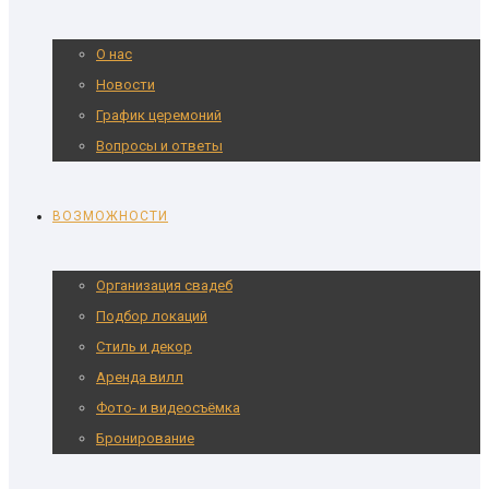
О нас
Новости
График церемоний
Вопросы и ответы
ВОЗМОЖНОСТИ
Организация свадеб
Подбор локаций
Стиль и декор
Аренда вилл
Фото- и видеосъёмка
Бронирование